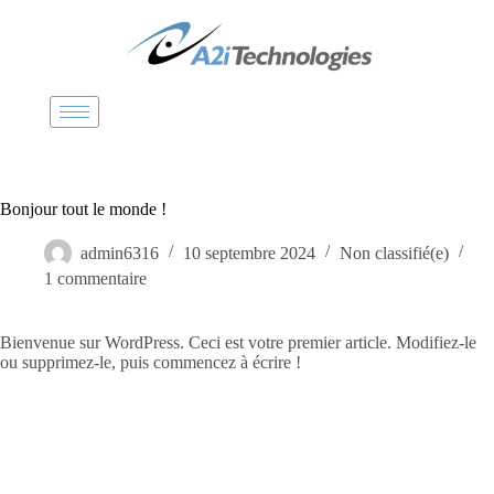
P
a
s
s
e
r
a
u
c
o
Bonjour tout le monde !
n
t
admin6316
10 septembre 2024
Non classifié(e)
e
1 commentaire
n
u
Bienvenue sur WordPress. Ceci est votre premier article. Modifiez-le
ou supprimez-le, puis commencez à écrire !