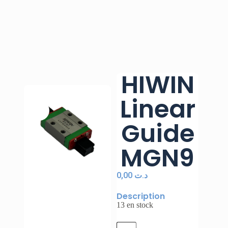
HIWIN
Linear
Guide
MGN9
0,00
د.ت
Description
13 en stock