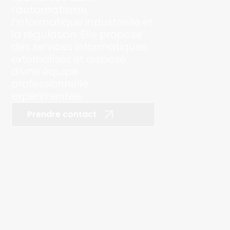
l’automatisme,
l’informatique industrielle et
la régulation. Elle propose
des services informatiques
externalisés et dispose
d’une équipe
professionnelle
expérimentée.
Prendre contact