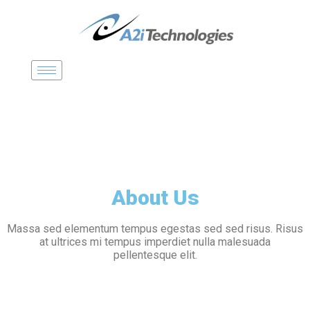
P
a
s
s
e
r
a
u
c
o
n
t
e
n
u
About Us
Massa sed elementum tempus egestas sed sed risus. Risus
at ultrices mi tempus imperdiet nulla malesuada
pellentesque elit.