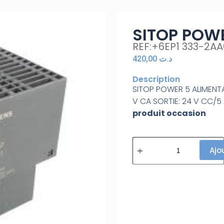
SITOP POW
REF:+6EP1 333-2A
420,00
د.ت
Description
SITOP POWER 5 ALIMENTA
V CA SORTIE: 24 V CC/5 
produit occasion
Ajo