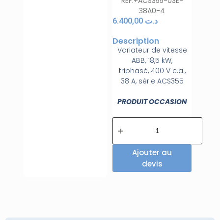
REF:+ACS355-03E-
38A0-4
6.400,00
د.ت
Description
Variateur de vitesse
ABB, 18,5 kW,
triphasé, 400 V c.a.,
38 A, série ACS355
PRODUIT OCCASION
Ajouter au
devis