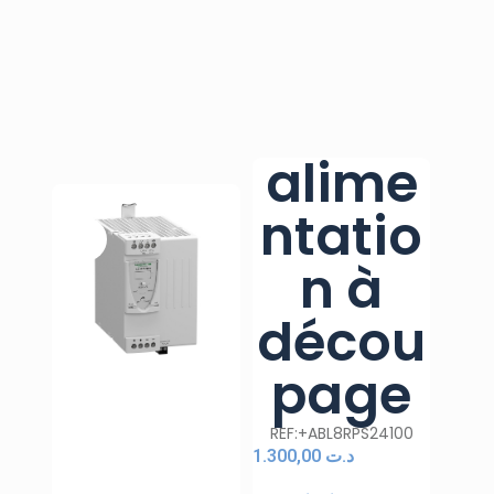
alime
ntatio
n à
décou
page
REF:+ABL8RPS24100
1.300,00
د.ت