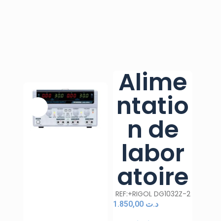
Alime
ntatio
n de
labor
atoire
REF:+RIGOL DG1032Z-2
1.850,00
د.ت