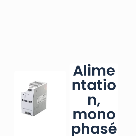
Alime
ntatio
n,
mono
phasé