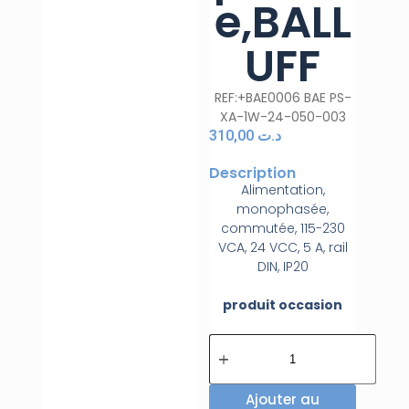
e,BALL
UFF
REF:+BAE0006 BAE PS-
XA-1W-24-050-003
310,00
د.ت
Description
Alimentation,
monophasée,
commutée, 115-230
VCA, 24 VCC, 5 A, rail
DIN, IP20
produit occasion
Ajouter au