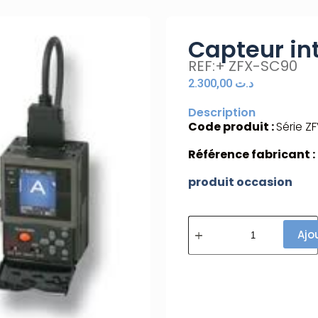
Capteur in
REF:+ ZFX-SC90
2.300,00
د.ت
Description
Code produit :
Série Z
Référence fabricant :
produit occasion
Ajo