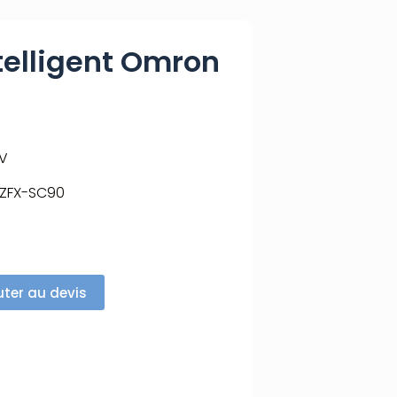
telligent Omron
FV
ZFX-SC90
uter au devis