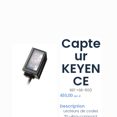
Capte
ur
KEYEN
CE
REF:+SR-600
450,00
د.ت
Description
Lecteurs de codes
2D ultra-compact,