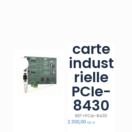
carte
indust
rielle
PCIe-
8430
REF:+PCIe-8430
2.300,00
د.ت