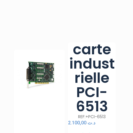
carte
indust
rielle
PCI-
6513
REF:+PCI-6513
2.100,00
د.ت