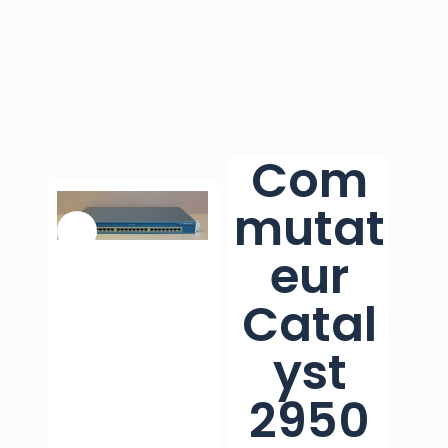
Com
mutat
eur
Catal
yst
2950