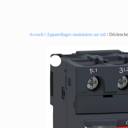
Accueil
/
Appareillages modulaires sur rail
/ Déclenche