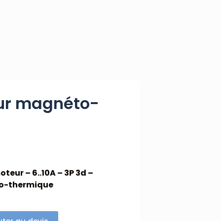
ur magnéto-
teur – 6..10A – 3P 3d –
o-thermique