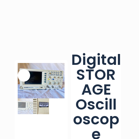
Digital
STOR
AGE
Oscill
oscop
e