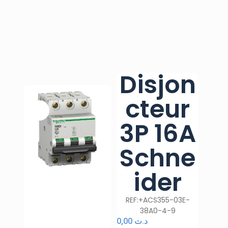
Disjon
cteur
3P 16A
Schne
ider
REF:+ACS355-03E-
38A0-4-9
0,00
د.ت