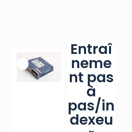
Entraî
neme
nt pas
à
pas/in
dexeu