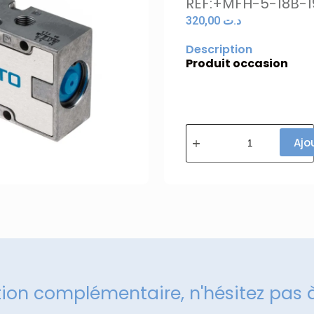
REF:+MFH-5-18B-1
320,00
د.ت
Description
Produit occasion
Ajo
tion complémentaire, n'hésitez pas 