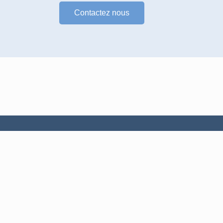
Contactez nous
Services
Maintenance et réparation
Armoire électrique
Automatisme