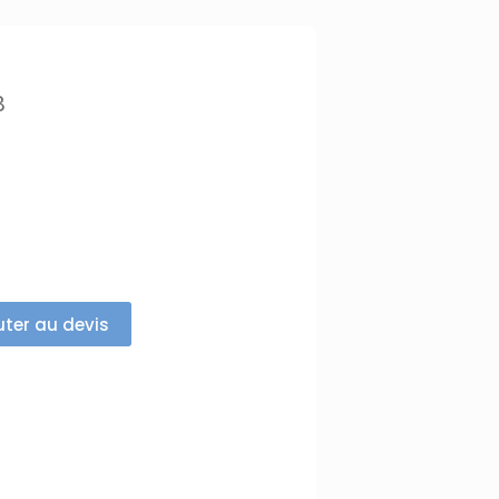
B
uter au devis