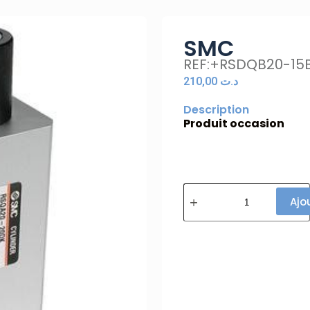
SMC
REF:+RSDQB20-15
210,00
د.ت
Description
Produit occasion
Ajo