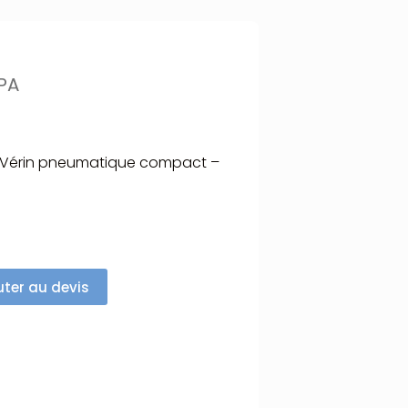
PA
 Vérin pneumatique compact –
uter au devis