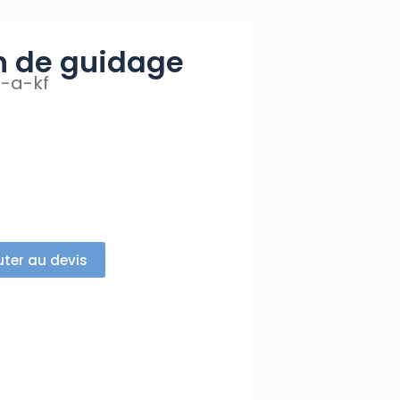
n de guidage
-a-kf
uter au devis