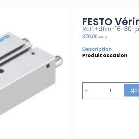
FESTO Véri
REF:+dfm-16-80-p
870,00
د.ت
Description
Produit occasion
Ajo