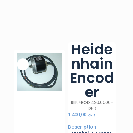
Heide
nhain
Encod
er
REF:+ROD 426.0000-
1250
1.400,00
د.ت
Description
produit occasion