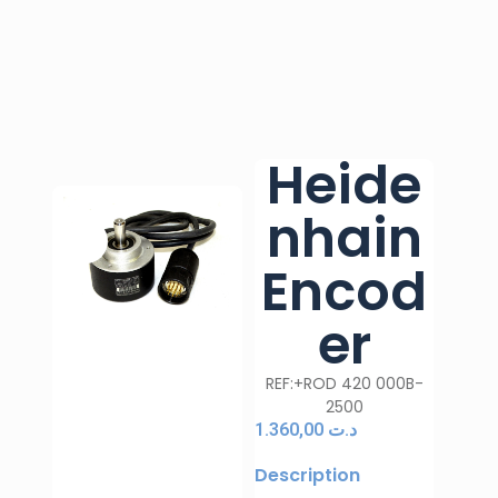
Heide
nhain
Encod
er
REF:+ROD 420 000B-
2500
1.360,00
د.ت
Description