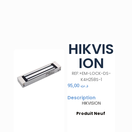
HIKVIS
ION
REF:+EM-LOCK-DS-
K4H258S-1
95,00
د.ت
Description
HIKVISION
Produit Neuf