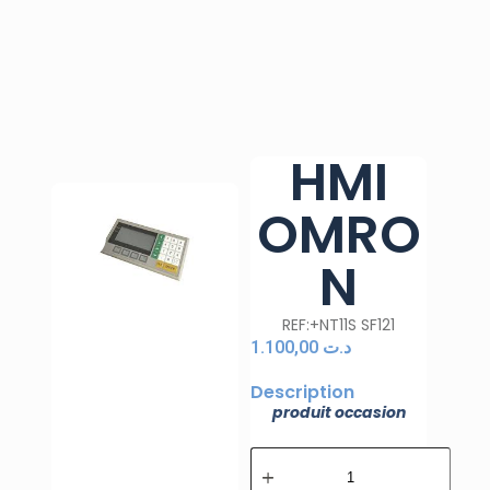
HMI
OMRO
N
REF:+NT11S SF121
1.100,00
د.ت
Description
produit occasion