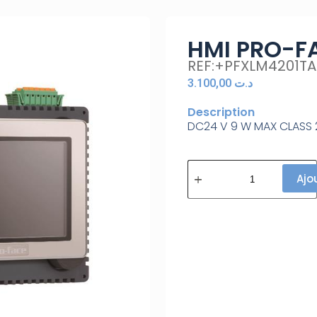
HMI PRO-F
REF:+PFXLM4201T
3.100,00
د.ت
Description
DC24 V 9 W MAX CLASS 
Ajo