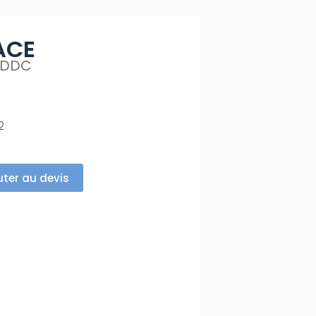
ACE
ADDC
2
uter au devis