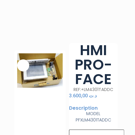
HMI
PRO-
FACE
REF:+LM4301TADDC
3.600,00
د.ت
Description
MODEL
PFXLM4301TADDC