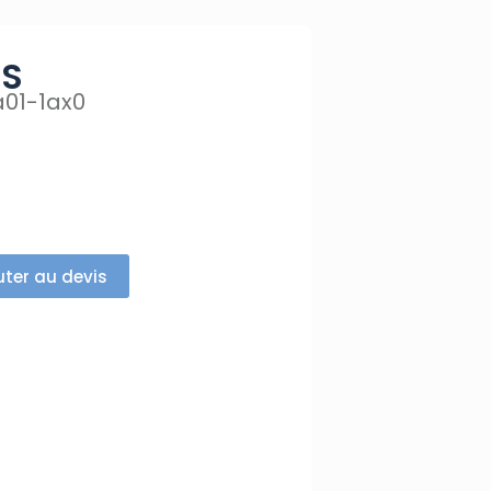
NS
01-1ax0
uter au devis