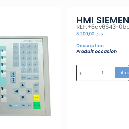
HMI SIEME
REF:+6av6643-0ba
5.200,00
د.ت
Description
Produit occasion
Ajo