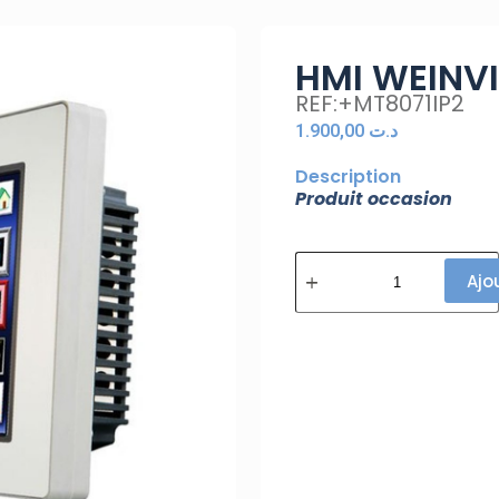
HMI WEINV
REF:+MT8071IP2
1.900,00
د.ت
Description
Produit occasion
Ajo