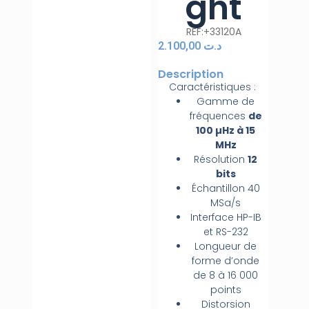
ght
REF:+33120A
2.100,00
د.ت
Description
Caractéristiques :
Gamme de
fréquences
de
100 µHz à 15
MHz
Résolution
12
bits
Échantillon 40
MSa/s
Interface HP-IB
et RS-232
Longueur de
forme d’onde
de 8 à 16 000
points
Distorsion