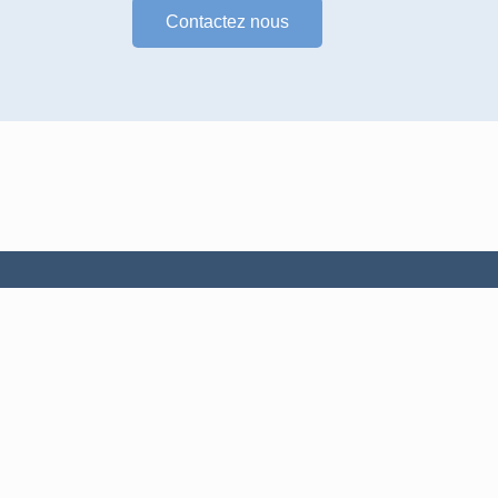
Contactez nous
Services
Maintenance et réparation
Armoire électrique
Automatisme
Nos Formations