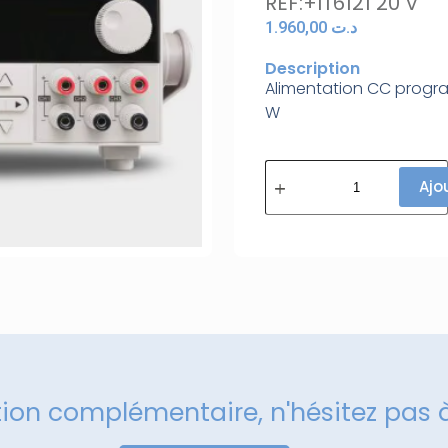
REF:+IT6121 20 V
1.960,00
د.ت
Description
Alimentation CC progra
W
Ajo
tion complémentaire, n'hésitez pas 