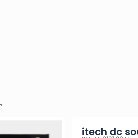
er
itech dc s