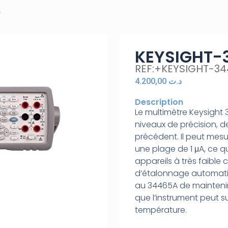
5
KEYSIGHT-
REF:+KEYSIGHT-3
4.200,00
د.ت
Description
Le multimètre Keysight 
niveaux de précision, d
précédent. Il peut mesu
une plage de 1 μA, ce qu
appareils à très faible
d’étalonnage automat
au 34465A de mainteni
que l’instrument peut s
température.