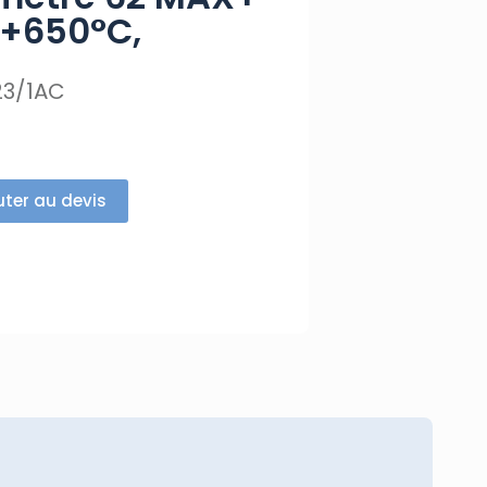
 +650°C,
1
23/1AC
uter au devis