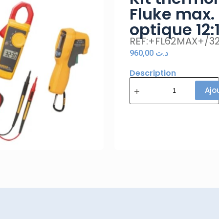
Fluke max.
optique 12:
REF:+FL62MAX+/3
960,00
د.ت
Description
Ajo