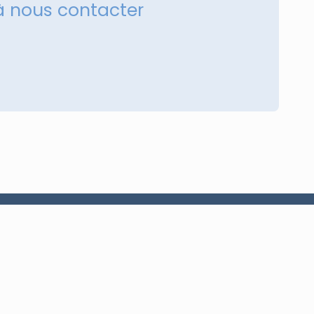
à nous contacter
+216 98 273 912
sales@a2i-tech.com
Tunisie, Ben Arous 2066, TN