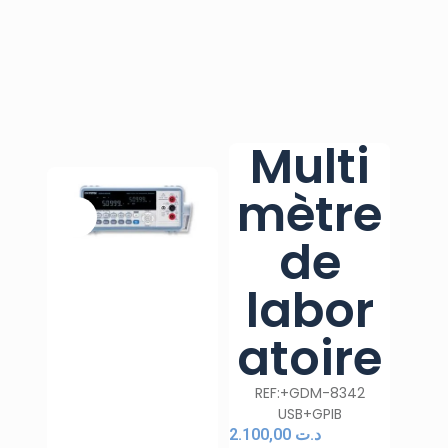
Multi
mètre
de
labor
atoire
REF:+GDM-8342
USB+GPIB
2.100,00
د.ت