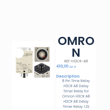
OMRO
N
REF:+H3CR-A8
430,00
د.ت
Description
8 Pin Time Relay
H3CR A8 Delay
Timer Relay for
Omron H3CR A8
H3CR A8 Delay
Timer Relay 1.2S