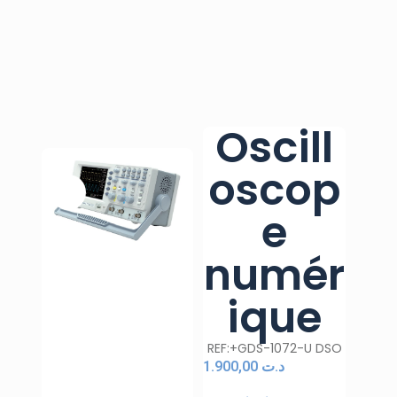
Oscill
oscop
e
numér
ique
REF:+GDS-1072-U DSO
1.900,00
د.ت