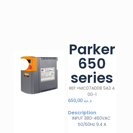
Parker
650
series
REF:+MC07A008 5A3 4
00-1
650,00
د.ت
Description
INPUT 380-460VAC
50/60Hz 9.4 A