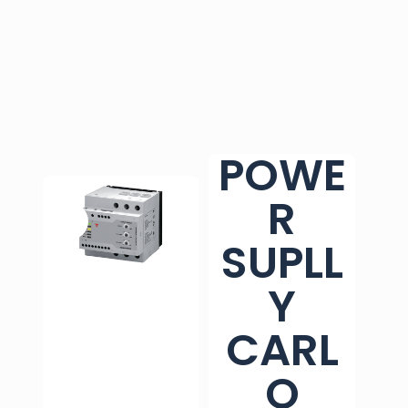
POWE
R
SUPLL
Y
CARL
O