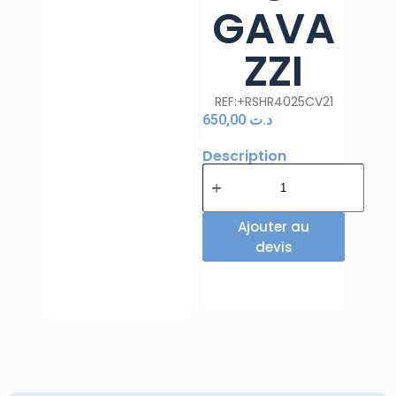
GAVA
ZZI
REF:+RSHR4025CV21
650,00
د.ت
Description
Ajouter au
devis