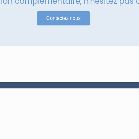
tion complémentaire, n'hésitez pas 
Contactez nous
Services
Maintenance et réparation
Armoire électrique