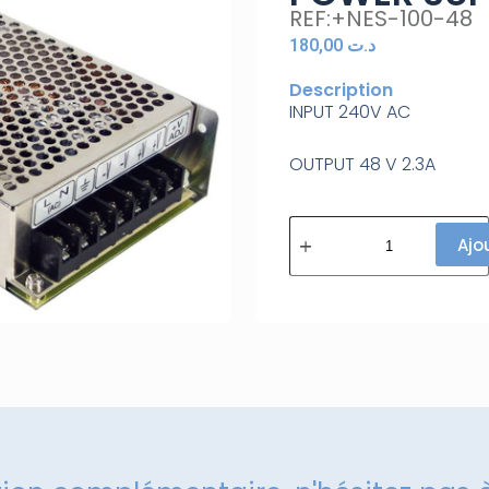
REF:+NES-100-48
180,00
د.ت
Description
INPUT 240V AC
OUTPUT 48 V 2.3A
Ajo