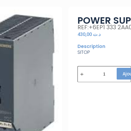
POWER SUP
REF:+6EP1 333 2AA
430,00
د.ت
Description
SITOP
Ajo