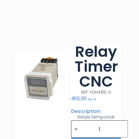
Relay
Timer
CNC
REF:+DH48S-S
450,00
د.ت
Description
Relais temporisé