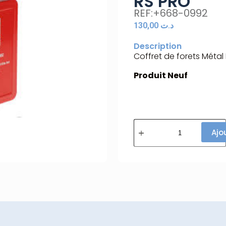
RS PRO
REF:+668-0992
130,00
د.ت
Description
Coffret de forets Métal
Produit Neuf
Ajo