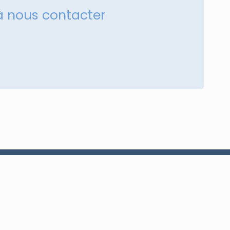
à nous contacter
+216 98 273 912
sales@a2i-tech.com