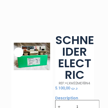
SCHNE
IDER
ELECT
RIC
REF:+LXM32MD18N4
5.100,00
د.ت
Description