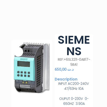
SIEME
NS
REF:+6SL3211-0AB17-
5BA1
650,00
د.ت
Description
INPUT AC200-240V
47/63Hz 10A
OUPUT 0-230V 0-
650HZ 3.90A