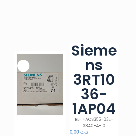
Sieme
ns
3RT10
36-
1AP04
REF:+ACS355-03E-
38A0-4-10
0,00
د.ت