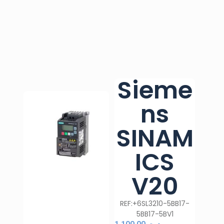
Sieme
ns
SINAM
ICS
V20
REF:+6SL3210-5BB17-
5BB17-5BV1