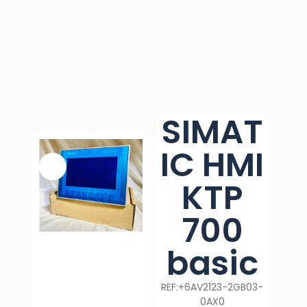
SIMAT
IC HMI
KTP
700
basic
REF:+6AV2123-2GB03-
0AX0