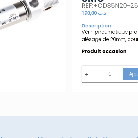
REF:+CD85N20-25
190,00
د.ت
Description
Vérin pneumatique prof
alésage de 20mm, cou
Produit occasion
Ajo