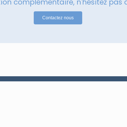
tion complémentaire, n'hésitez pas 
Contactez nous
Services
Maintenance et réparation
Armoire électrique