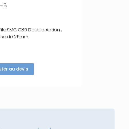
-B
ilé SMC C85 Double Action ,
rse de 25mm
uter au devis