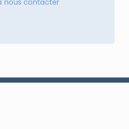
à nous contacter
+216 98 273 912
sales@a2i-tech.com
Tunisie, Ben Arous 2066, TN