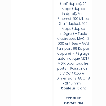
(half duplex), 20
Mbps (duplex
intégral), Fast
Ethernet: 100 Mbps
(half duplex), 200
Mbps (duplex
intégral) – Table
d’adresses MAC: 2
000 entrées – RAM
tampon: 96 Ko par
appareil – Réglage
automatique MDI /
MDIX pour tous les
ports – Puissance:
5 V CC / 0,55 A –
Dimensions: 88 x 48
x 21,45 mm –
Couleur:
Blanc
PRODUIT
OCCASION